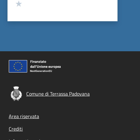
Valuta 1 stelle su 5
Comune di Terrassa Padovana
Footer menu
Area riservata
Crediti