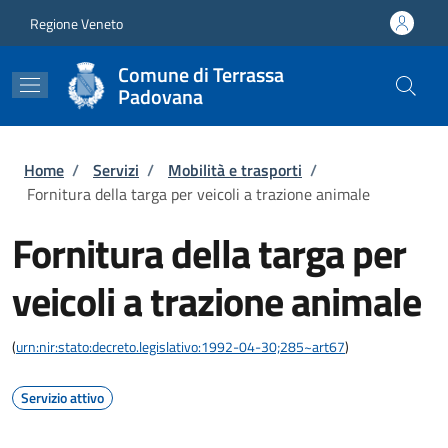
Salta al contenuto principale
Skip to footer content
Regione Veneto
Comune di Terrassa
Padovana
Briciole di pane
Home
/
Servizi
/
Mobilità e trasporti
/
Fornitura della targa per veicoli a trazione animale
Fornitura della targa per
veicoli a trazione animale
(
urn:nir:stato:decreto.legislativo:1992-04-30;285~art67
)
Servizio attivo