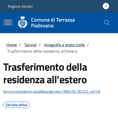
Salta al contenuto principale
Skip to footer content
Regione Veneto
Comune di Terrassa
Padovana
Briciole di pane
Home
/
Servizi
/
Anagrafe e stato civile
/
Trasferimento della residenza all'estero
Trasferimento della
residenza all'estero
(
urn:nir:presidente.repubblica:decreto:1989-05-30;223~art13
)
Servizio attivo