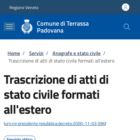
Salta al contenuto principale
Skip to footer content
Regione Veneto
Comune di Terrassa
Padovana
Briciole di pane
Home
/
Servizi
/
Anagrafe e stato civile
/
Trascrizione di atti di stato civile formati all'estero
Trascrizione di atti di
stato civile formati
all'estero
(
urn:nir:presidente.repubblica:decreto:2000-11-03;396
)
Servizio attivo