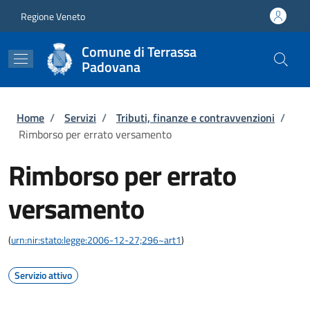
Salta al contenuto principale
Skip to footer content
Regione Veneto
Comune di Terrassa
Padovana
Briciole di pane
Home
/
Servizi
/
Tributi, finanze e contravvenzioni
/
Rimborso per errato versamento
Rimborso per errato
versamento
(
urn:nir:stato:legge:2006-12-27;296~art1
)
Servizio attivo