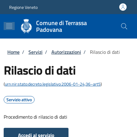
Salta al contenuto principale
Skip to footer content
Regione Veneto
Comune di Terrassa
Padovana
Briciole di pane
Home
/
Servizi
/
Autorizzazioni
/
Rilascio di dati
Rilascio di dati
(
urn:nir:stato:decreto.legislativo:2006-01-24;36~art5
)
Servizio attivo
Procedimento di rilascio di dati
Accedi al servizio