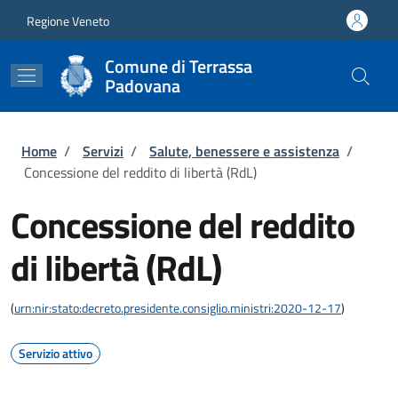
Salta al contenuto principale
Skip to footer content
Regione Veneto
Comune di Terrassa
Padovana
Briciole di pane
Home
/
Servizi
/
Salute, benessere e assistenza
/
Concessione del reddito di libertà (RdL)
Concessione del reddito
di libertà (RdL)
(
urn:nir:stato:decreto.presidente.consiglio.ministri:2020-12-17
)
Servizio attivo