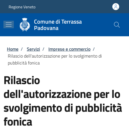
Salta al contenuto principale
Skip to footer content
Regione Veneto
Comune di Terrassa
Padovana
Briciole di pane
Home
/
Servizi
/
Imprese e commercio
/
Rilascio dell'autorizzazione per lo svolgimento di
pubblicità fonica
Rilascio
dell'autorizzazione per lo
svolgimento di pubblicità
fonica