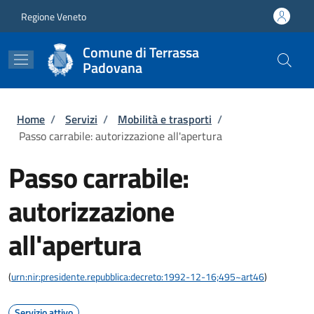
Salta al contenuto principale
Skip to footer content
Regione Veneto
Comune di Terrassa
Padovana
Briciole di pane
Home
/
Servizi
/
Mobilità e trasporti
/
Passo carrabile: autorizzazione all'apertura
Passo carrabile:
autorizzazione
all'apertura
(
urn:nir:presidente.repubblica:decreto:1992-12-16;495~art46
)
Servizio attivo