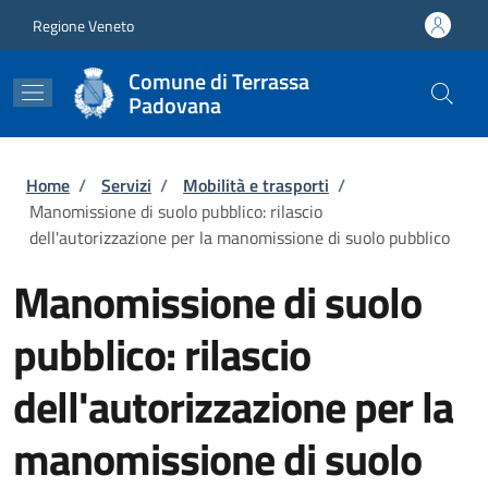
Salta al contenuto principale
Skip to footer content
Regione Veneto
Comune di Terrassa
Padovana
Briciole di pane
Home
/
Servizi
/
Mobilità e trasporti
/
Manomissione di suolo pubblico: rilascio
dell'autorizzazione per la manomissione di suolo pubblico
Manomissione di suolo
pubblico: rilascio
dell'autorizzazione per la
manomissione di suolo