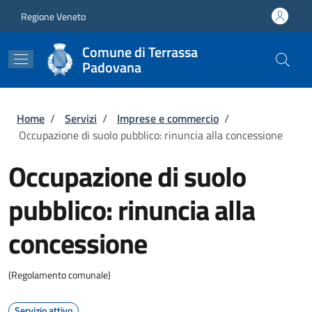
Salta al contenuto principale
Skip to footer content
Regione Veneto
Comune di Terrassa
Padovana
Briciole di pane
Home
/
Servizi
/
Imprese e commercio
/
Occupazione di suolo pubblico: rinuncia alla concessione
Occupazione di suolo
pubblico: rinuncia alla
concessione
(Regolamento comunale)
Servizio attivo