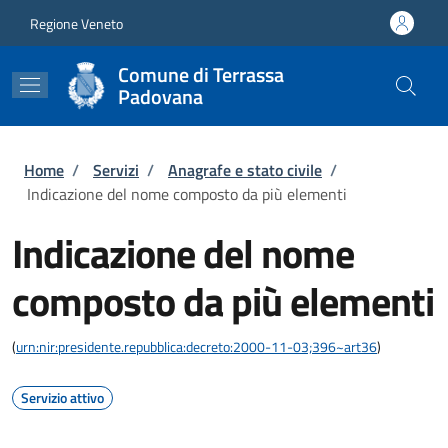
Salta al contenuto principale
Skip to footer content
Regione Veneto
Comune di Terrassa
Padovana
Briciole di pane
Home
/
Servizi
/
Anagrafe e stato civile
/
Indicazione del nome composto da più elementi
Indicazione del nome
composto da più elementi
(
urn:nir:presidente.repubblica:decreto:2000-11-03;396~art36
)
Servizio attivo