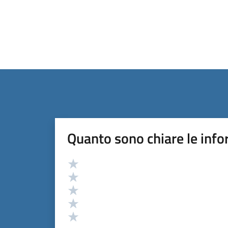
Quanto sono chiare le info
Valutazione
Valuta 5 stelle su 5
Valuta 4 stelle su 5
Valuta 3 stelle su 5
Valuta 2 stelle su 5
Valuta 1 stelle su 5