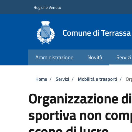
Salta al contenuto principale
Skip to footer content
Regione Veneto
Comune di Terrass
Amministrazione
Novità
Servizi
Briciole di pane
Home
/
Servizi
/
Mobilità e trasporti
/
Org
Organizzazione d
sportiva non comp
scopo di lucro