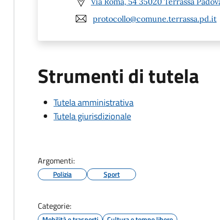
Via Roma, 54 35020 Terrassa Padov
protocollo@comune.terrassa.pd.it
Strumenti di tutela
Tutela amministrativa
Tutela giurisdizionale
Argomenti:
Polizia
Sport
Categorie:
Mobilità e trasporti
Cultura e tempo libero