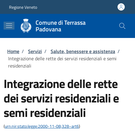
Salta al contenuto principale
Skip to footer content
Regione Veneto
Comune di Terrassa
Padovana
Briciole di pane
Home
/
Servizi
/
Salute, benessere e assistenza
/
Integrazione delle rette dei servizi residenziali e semi
residenziali
Integrazione delle rette
dei servizi residenziali e
semi residenziali
(
urn:nir:stato:legge:2000-11-08;328~art6
)