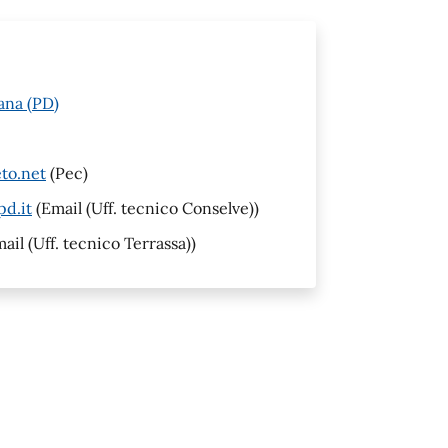
ana (PD)
to.net
(Pec)
pd.it
(Email (Uff. tecnico Conselve))
ail (Uff. tecnico Terrassa))