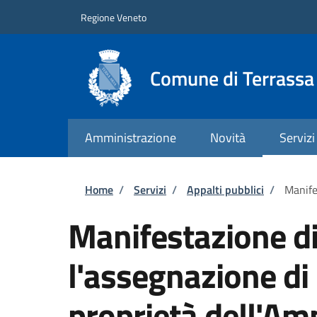
Salta al contenuto principale
Skip to footer content
Regione Veneto
Comune di Terrass
Amministrazione
Novità
Servizi
Briciole di pane
Home
/
Servizi
/
Appalti pubblici
/
Manife
Manifestazione di
l'assegnazione di
proprietà dell'Am