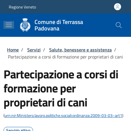
Salta al contenuto principale
Skip to footer content
Regione Veneto
Comune di Terrassa
Padovana
Briciole di pane
Home
/
Servizi
/
Salute, benessere e assistenza
/
Partecipazione a corsi di formazione per proprietari di cani
Partecipazione a corsi di
formazione per
proprietari di cani
(
urn:nir:Ministero.lavoro.politiche.sociali:ordinanza:2009-03-03~art1
)
Servizio attivo