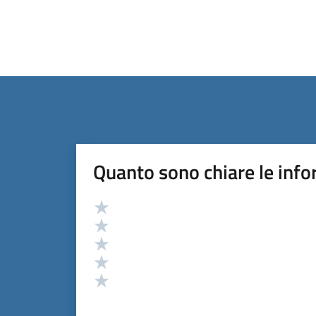
Quanto sono chiare le info
Valutazione
Valuta 5 stelle su 5
Valuta 4 stelle su 5
Valuta 3 stelle su 5
Valuta 2 stelle su 5
Valuta 1 stelle su 5