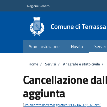
Salta al contenuto principale
Skip to footer content
Regione Veneto
Comune di Terrass
Amministrazione
Novità
Servizi
Briciole di pane
Home
/
Servizi
/
Anagrafe e stato civile
/
Cancellazione dall
aggiunta
(
urn:nir:stato:decreto.legislativo:1996-04-12;197~art1
)