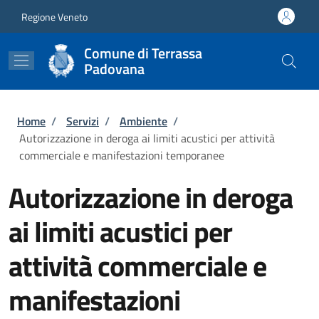
Salta al contenuto principale
Skip to footer content
Regione Veneto
Comune di Terrassa
Padovana
Briciole di pane
Home
/
Servizi
/
Ambiente
/
Autorizzazione in deroga ai limiti acustici per attività
commerciale e manifestazioni temporanee
Autorizzazione in deroga
ai limiti acustici per
attività commerciale e
manifestazioni