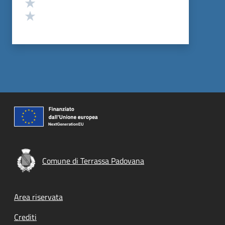
Valuta 2 stelle su 5
Valuta 1 stelle su 5
Comune di Terrassa Padovana
Footer menu
Area riservata
Crediti