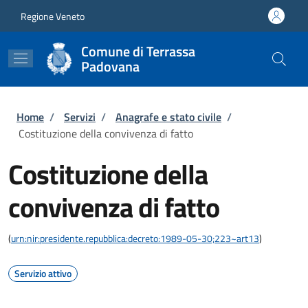
Salta al contenuto principale
Skip to footer content
Regione Veneto
Comune di Terrassa
Padovana
Briciole di pane
Home
/
Servizi
/
Anagrafe e stato civile
/
Costituzione della convivenza di fatto
Costituzione della
convivenza di fatto
(
urn:nir:presidente.repubblica:decreto:1989-05-30;223~art13
)
Servizio attivo