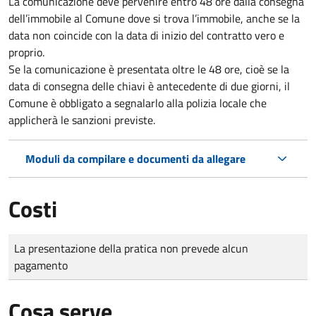
La comunicazione deve pervenire
entro 48 ore
dalla consegna
dell’immobile al Comune dove si trova l’immobile, anche se la
data non coincide con la data di inizio del contratto vero e
proprio.
Se la comunicazione è presentata oltre le 48 ore, cioè se la
data di consegna delle chiavi è antecedente di due giorni, il
Comune è obbligato a segnalarlo alla polizia locale che
applicherà le sanzioni previste.
Moduli da compilare e documenti da allegare
Costi
Tipo di pagamento
Importo
La presentazione della pratica non prevede alcun
pagamento
Cosa serve