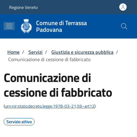
Salta al contenuto principale
Skip to footer content
Regione Veneto
Comune di Terrassa
Padovana
Briciole di pane
Home
/
Servizi
/
Giustizia e sicurezza pubblica
/
Comunicazione di cessione di fabbricato
Comunicazione di
cessione di fabbricato
(
urn:nir:stato:decreto.legge:1978-03-21;59~art12
)
Servizio attivo