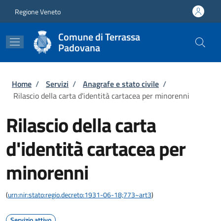
Salta al contenuto principale
Skip to footer content
Regione Veneto
Comune di Terrassa
Padovana
Briciole di pane
Home
/
Servizi
/
Anagrafe e stato civile
/
Rilascio della carta d'identità cartacea per minorenni
Rilascio della carta
d'identità cartacea per
minorenni
(
urn:nir:stato:regio.decreto:1931-06-18;773~art3
)
Servizio attivo