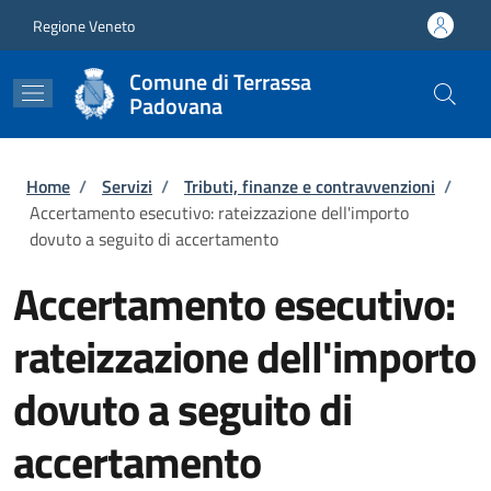
Salta al contenuto principale
Skip to footer content
Regione Veneto
Comune di Terrassa
Padovana
Briciole di pane
Home
/
Servizi
/
Tributi, finanze e contravvenzioni
/
Accertamento esecutivo: rateizzazione dell'importo
dovuto a seguito di accertamento
Accertamento esecutivo:
rateizzazione dell'importo
dovuto a seguito di
accertamento