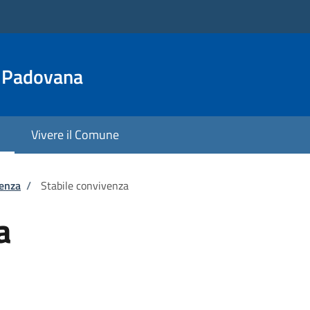
a Padovana
Vivere il Comune
tenza
/
Stabile convivenza
a