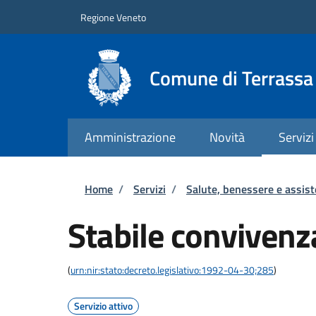
Salta al contenuto principale
Skip to footer content
Regione Veneto
Comune di Terrass
Amministrazione
Novità
Servizi
Briciole di pane
Home
/
Servizi
/
Salute, benessere e assis
Stabile convivenz
(
urn:nir:stato:decreto.legislativo:1992-04-30;285
)
Servizio attivo