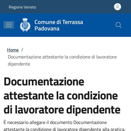
Salta al contenuto principale
Skip to footer content
Regione Veneto
Comune di Terrassa
Padovana
Briciole di pane
Home
/
Documentazione attestante la condizione di lavoratore
dipendente
Documentazione
attestante la condizione
di lavoratore dipendente
È necessario allegare il documento Documentazione
attestante la condizione di lavoratore dipendente alla pratica.