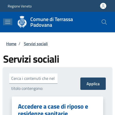
Salta al contenuto principale
Skip to footer content
Regione Veneto
Comune di Terrassa
Padovana
Briciole di pane
Home
/
Servizi sociali
Servizi sociali
Cerca i contenuti che nel
titolo contengono:
Accedere a case di riposo e
residenze sanitarie