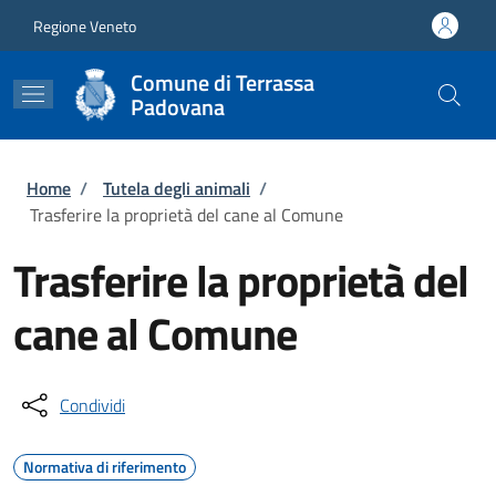
Salta al contenuto principale
Skip to footer content
Regione Veneto
Comune di Terrassa
Padovana
Briciole di pane
Home
/
Tutela degli animali
/
Trasferire la proprietà del cane al Comune
Trasferire la proprietà del
cane al Comune
Condividi
Normativa di riferimento