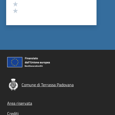
Valuta 2 stelle su 5
Valuta 1 stelle su 5
Comune di Terrassa Padovana
Footer menu
Area riservata
Crediti