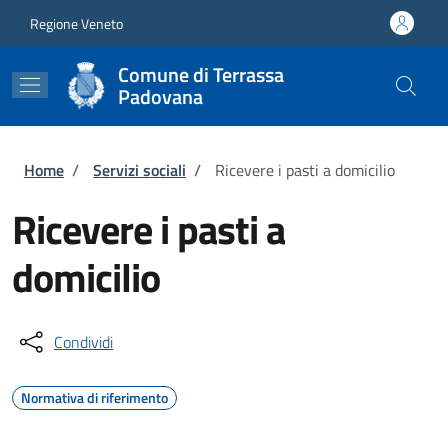
Salta al contenuto principale
Skip to footer content
Regione Veneto
Comune di Terrassa
Padovana
Briciole di pane
Home
/
Servizi sociali
/
Ricevere i pasti a domicilio
Ricevere i pasti a
domicilio
Condividi
Normativa di riferimento